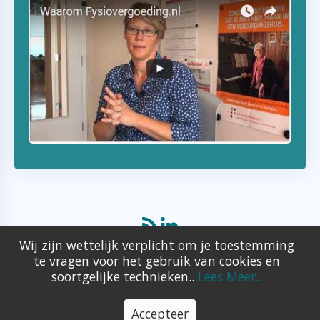
Wij zijn wettelijk verplicht om je toestemming
© 2017 - 2026 Trots aangedreven door
ce107
, alle merknamen
te vragen voor het gebruik van cookies en
zijn auteursrechtelijk beschermd door hun respectievelijke
soortgelijke technieken..
Lees Meer..
eigenaars, alle andere content is eigendom van
Zorgvergoeding.com
Accepteer
Ontworpen en onderhouden door
exas.nl